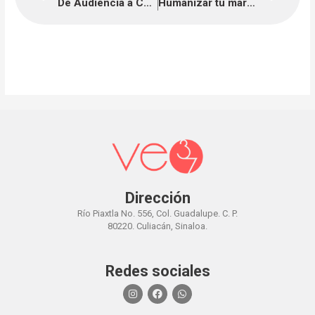
De Audiencia a Comunidad: Crece en Redes.
Humanizar tu marca: conecta con tu audiencia de forma auténtica
Dirección
Río Piaxtla No. 556, Col. Guadalupe. C. P.
80220. Culiacán, Sinaloa.
Redes sociales
I
F
W
n
a
h
s
c
a