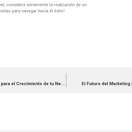
vel, considera seriamente la realización de un
sitas para navegar hacia el éxito!
¿Por qué una Marca Fuerte es Crucial para el Crecimiento de tu Negocio? (Especialmente en México)
El Futuro del Marketing