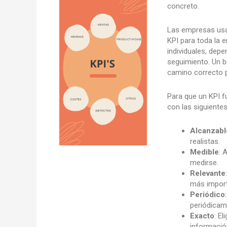
concreto.
Las empresas usan
KPI para toda la 
individuales, depe
seguimiento. Un b
camino correcto p
Para que un KPI f
con las siguientes
Alcanzabl
realistas.
Medible
: 
medirse.
Relevante
más import
Periódico
periódicam
Exacto
: El
informació