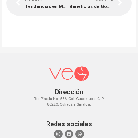
Tendencias en Marketing 2021-2022
Beneficios de Google Mi negocio.
Dirección
Río Piaxtla No. 556, Col. Guadalupe. C. P.
80220. Culiacán, Sinaloa.
Redes sociales
I
F
W
n
a
h