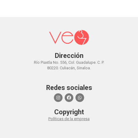
Dirección
Río Piaxtla No. 556, Col. Guadalupe. C. P.
80220. Culiacán, Sinaloa.
Redes sociales
I
F
W
n
a
h
s
c
a
t
e
t
Copyright
a
b
s
g
o
a
Políticas de la empresa
r
o
p
a
k
p
m